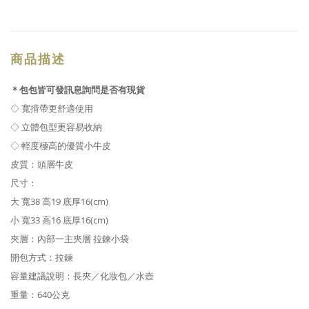
商品描述
＊包包皆可發訊息詢問是否有現貨
◇ 寬揹帶更舒適使用
◇ 立體包型更容易收納
◇ 輕度極高的優質小牛皮
皮質：頭層牛皮
尺寸
：
大
寬38 高
19
底厚16(cm)
小 寬33 高
16
底厚16(cm)
夾層：內部一主夾層 拉鍊小袋
開包方式：拉鍊
容量建議說明：長夾
／
化妝包／水壺
重量：640
公克