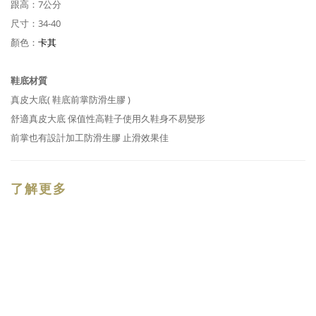
跟高：7公分
尺寸：34-40
顏色：
卡其
鞋底材質
真皮大底( 鞋底前掌防滑生膠 )
舒適真皮大底 保值性高鞋子使用久鞋身不易變形
前掌也有設計加工防滑生膠 止滑效果佳
了解更多