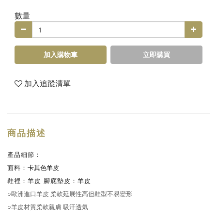
數量
加入購物車
立即購買
加入追蹤清單
商品描述
產品細節：
面料：
卡其色
羊
皮
鞋裡：羊皮
腳底墊皮：
羊
皮
○歐洲進口羊皮 柔軟延展性高但鞋型不易變形
○羊皮材質柔軟親膚 吸汗透氣