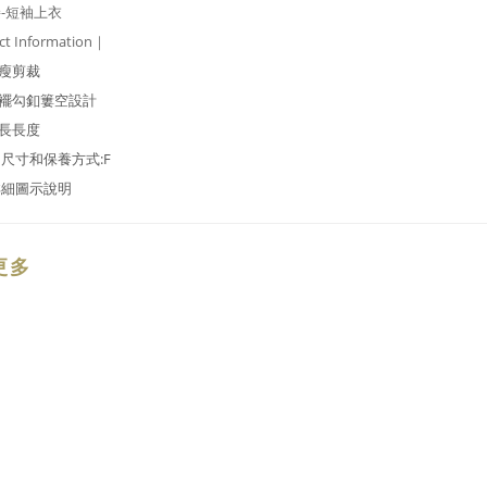
-短袖上衣
t Information｜
顯瘦剪裁
下襬勾釦簍空設計
袖長長度
尺寸和保養方式:F
詳細圖示說明
更多