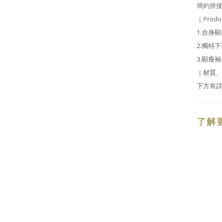
簡約拼接
｜Produc
1.合身
2.獨特
3.顯瘦
｜材質、
下方有
了解