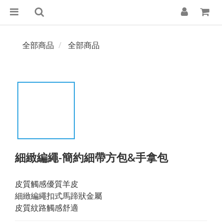
全部商品
全部商品
細緻編繩-簡約細帶方包&手拿包
皮質觸感優質羊皮
細緻編繩扣式馬蹄狀金屬
皮質紋路觸感舒適