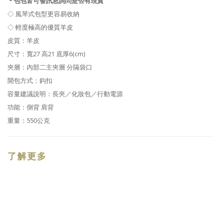
＊包包皆可發訊息詢問是否有現貨
◇ 風琴式包型更容易收納
◇ 輕度極高的優質
羊皮
皮質：羊皮
尺寸
：
寬27 高
21
底厚6(cm)
夾層：內部二主夾層 分隔袋口
開包方式：鈎扣
容量建議說明：長夾
／
化妝包／行動電源
功能：側背 肩背
重量：550
公克
了解更多