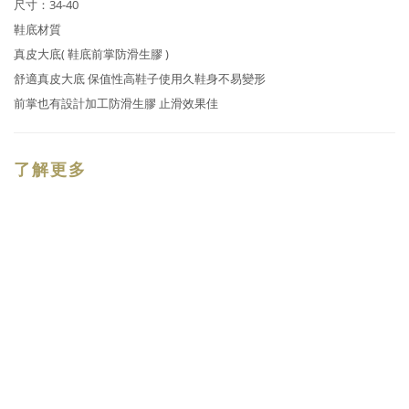
尺寸：34-40
鞋底材質
真皮大底( 鞋底前掌防滑生膠 )
舒適真皮大底 保值性高鞋子使用久鞋身不易變形
前掌也有設計加工防滑生膠 止滑效果佳
了解更多