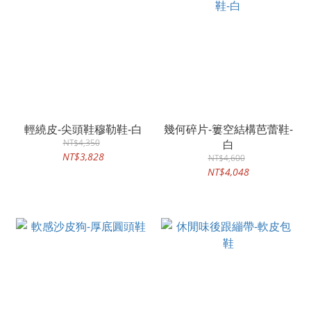
輕繞皮-尖頭鞋穆勒鞋-白
幾何碎片-簍空結構芭蕾鞋-
NT$4,350
白
NT$3,828
NT$4,600
NT$4,048