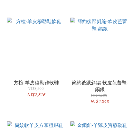
方楦-羊皮穆勒鞋軟鞋
簡約後跟斜編-軟皮芭蕾鞋-
NT$3,200
錫銀
NT$2,816
NT$4,600
NT$4,048