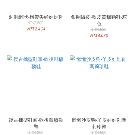
洞洞網狀-橫帶尖頭娃娃鞋
銀圈編皮-軟皮質穆勒鞋-駝
NT$2,800
色
NT$2,464
NT$4,580
NT$4,030
復古拙型鞋頭-軟後跟穆勒
懶懶沙皮狗-羊皮娃娃鞋瑪
鞋
莉珍鞋
NT$4,800
NT$4,500