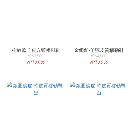
樹紋軟羊皮方頭粗跟鞋
金鎖釦-羊猄皮質穆勒鞋
NT$3,500
NT$4,500
NT$3,080
NT$3,960