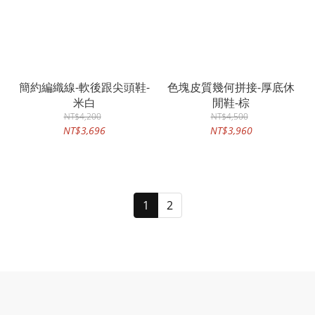
簡約編織線-軟後跟尖頭鞋-
色塊皮質幾何拼接-厚底休
米白
閒鞋-棕
NT$4,200
NT$4,500
NT$3,696
NT$3,960
1
2