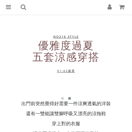
NO216 STYLE
優雅度過夏
五套涼感穿搭
01-02篇章
出門前突然覺得好需要一件涼爽透氣的洋裝
還有一雙能讓雙腳呼吸又漂亮的涼拖鞋
穿上對的衣服