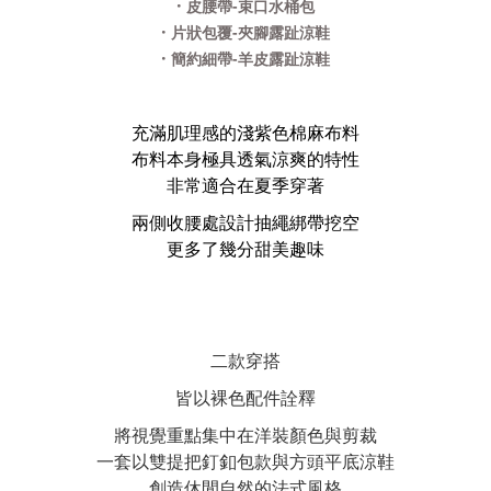
·
皮腰帶-束口水桶包
·
片狀包覆-夾腳露趾涼鞋
·
簡約細帶-羊皮露趾涼鞋
充滿肌理感的淺紫色棉麻布料
布料本身極具透氣涼爽的特性
非常適合在夏季穿著
兩側收腰處設計抽繩綁帶挖空
更多了幾分甜美趣味
二款穿搭
皆以裸色配件詮釋
將視覺重點集中在洋裝顏色與剪裁
一套以雙提把釘釦包款與方頭平底涼鞋
創造休閒自然的法式風格