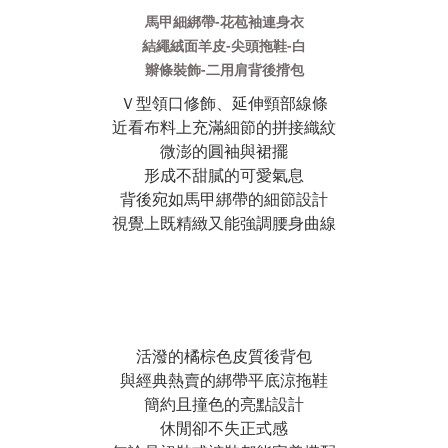
馬甲細綁帶-花苞袖連身衣
結繩絨面羊皮-尖頭拖鞋-白
辮條裝飾-二用肩背後揹包
Ｖ型領口修飾、延伸頸部線條
近看布料上充滿細節的拼接織紋
微澎的圓袖與裙擺
形成不甜膩的可愛氣息
背後宛如馬甲綁帶的細節設計
視覺上既精緻又能強調腰身曲線
活潑的橘棕色皮質後背包
與經典熱賣的綁帶平底涼拖鞋
簡約且撞色的亮點設計
休閒卻不失正式感