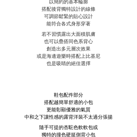
以簡約的基本輪廓
搭配後背獨特設計的線條
可調節鬆緊的貼心設計
能符合各式身形穿著
若不習慣露出大面積肌膚
也可以疊搭同色系背心
創造出多元層次效果
或是海邊遊樂時搭配上比基尼
也是吸睛的絕佳選擇
鞋包配件部分
搭配越簡單舒適的小包
更能彰顯優雅的氣質
中和之下讓性感的露背洋裝不太過分張揚
隨手可提的杏駝色軟軟包或
獨特的撞色
硬挺側背小包