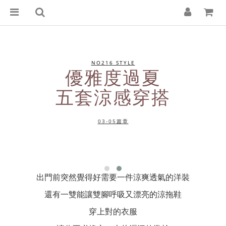
NO216 STYLE
優雅度過夏
五套涼感穿搭
03-05篇章
出門前突然覺得好需要一件涼爽透氣的洋裝
還有一雙能讓雙腳呼吸又漂亮的涼拖鞋
穿上對的衣服