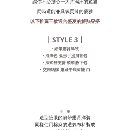
讓你不必擔心一大片濕汗的尷尬
同時還能兼具氣質辣的優雅
以下推薦三款適合盛夏的解熱穿搭
〡STYLE 3〡
·
細帶露背洋裝
·
海洋色-弧形手提肩背包
·
法式舒芙蕾-軟軟腋下包
·
交錯結構-露趾平底涼鞋-白
造型搶眼的肩帶露背洋裝
同樣使用棉麻的透氣布料製成