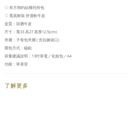
◇ 長方簡約結構托特包
◇ 寬底耐裝 舒適軟牛皮
皮質：頭層牛皮
尺寸
：
寬33 高
27
底厚12.5(cm)
夾層：子母包夾層 ( 含拉鍊袋口)
開包方式：磁釦
容量建議說明：13吋筆電
／
化妝包／A4
功能：單肩背
了解更多