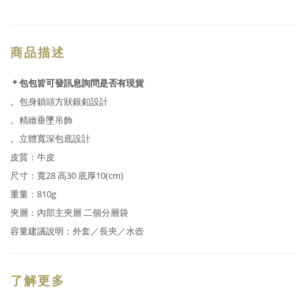
商品描述
＊包包皆可發訊息詢問是否有現貨
。包身鎖頭方狀銀釦設計
。精緻垂墜吊飾
。立體寬深包底設計
皮質：牛皮
尺寸：寬28 高30 底厚10(cm)
重量：810g
夾層：內部主夾層 二個分層袋
容量建議說明：外套／長夾／水壺
了解更多