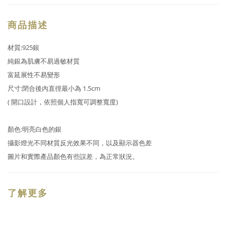
商品描述
材質:925銀
純銀為肌膚不易過敏材質
富延展性不易變形
尺寸:閉合後內直徑最小為
1.5
cm
( 開口設計，依照個人指寬可調整寬度)
顏色:明亮白色的銀
攝影燈光不同材質反光效果不同，以及顯示器色差
圖片和實際產品顏色有些誤差，為正常狀況。
了解更多